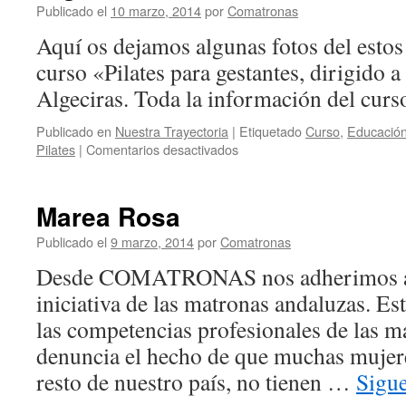
Publicado el
10 marzo, 2014
por
Comatronas
curso
de
Aquí os dejamos algunas fotos del estos
pilates
curso «Pilates para gestantes, dirigido 
para
gestantes
Algeciras. Toda la información del curs
en
Algeciras
Publicado en
Nuestra Trayectoria
|
Etiquetado
Curso
,
Educación
en
Pilates
|
Comentarios desactivados
Fotos
del
curso
Marea Rosa
de
Pilates
Publicado el
9 marzo, 2014
por
Comatronas
para
Desde COMATRONAS nos adherimos a 
gestantes
en
iniciativa de las matronas andaluzas. E
Algeciras
las competencias profesionales de las 
denuncia el hecho de que muchas mujere
resto de nuestro país, no tienen …
Sigu