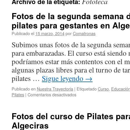
Fototeca
Archivo de la etiqueta:
Fotos de la segunda semana d
pilates para gestantes en Alge
Publicado el
15 marzo, 2014
por
Comatronas
Subimos unas fotos de la segunda semana
para embarazadas. El curso está siendo 
podríamos estar más contentos con el 
algunas plazas libres para el turno de t
pilates …
Sigue leyendo
→
Publicado en
Nuestra Trayectoria
|
Etiquetado
Curso
,
Educación
en
Pilates
|
Comentarios desactivados
Fotos
de
la
Fotos del curso de Pilates pa
segunda
Algeciras
semana
del