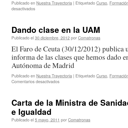
Publicado en
Nuestra Trayectoria
|
Etiquetado
Curso
,
Formació
en
desactivados
Marea
Rosa
Dando clase en la UAM
Publicado el
30 diciembre, 2012
por
Comatronas
El Faro de Ceuta (30/12/2012) publica u
informa de las clases que hemos dado e
Autónoma de Madrid
Publicado en
Nuestra Trayectoria
|
Etiquetado
Curso
,
Formació
en
Comentarios desactivados
Dando
clase
en
Carta de la Ministra de Sanidad
la
e Igualdad
UAM
Publicado el
5 mayo, 2011
por
Comatronas