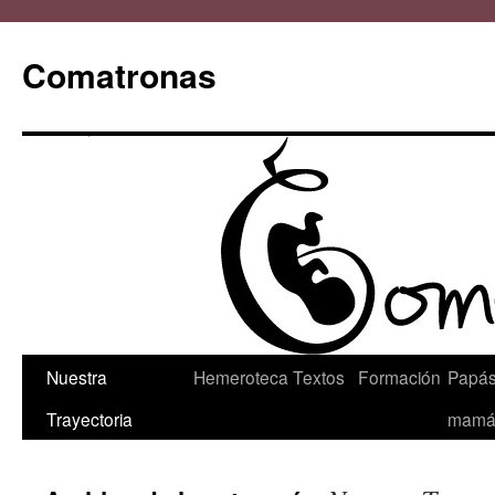
Comatronas
Saltar
Nuestra
Hemeroteca
Textos
Formación
Papás
al
Trayectoria
mamá
contenido