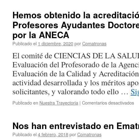
de
reg
Hemos obtenido la acreditaci
de
Profesores Ayudantes Doctore
act
del
por la ANECA
res
de
Publicado el
1 diciembre, 2020
por
Comatronas
Enf
El comité de CIENCIAS DE LA SALUD
Obs
–
Evaluación del Profesorado de la Agenc
Gin
Evaluación de la Calidad y Acreditación,
(Ma
y
actividad desarrollada y los méritos apo
Lib
solicitantes, y valorando todo ello …
Si
guí
del
en
Publicado en
Nuestra Trayectoria
|
Comentarios desactivados
res
H
de
ob
Enf
la
Obs
Nos han entrevistado en Emat
ac
–
c
Publicado el
4 febrero, 2018
por
Comatronas
Gin