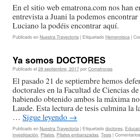
Pr
(Ma
En el sitio web ematrona.com nos han e
Ay
Do
entrevista a Juani la podemos encontrar 
ac
Luciano la podéis encontrar aquí.
po
la
Publicado en
Nuestra Trayectoria
|
Etiquetado
Hemeroteca
|
Com
A
Ya somos DOCTORES
Publicado el
28 septiembre, 2017
por
Comatronas
El pasado 21 de septiembre hemos defen
doctorales en la Facultad de Ciencias de
habiendo obtenido ambos la máxima no
Laude. Esta lectura de tesis culmina la 
…
Sigue leyendo
→
Publicado en
Nuestra Trayectoria
|
Etiquetado
doctores
,
Educaci
investigación
,
Pilates
,
Pilates embarazadas
,
Tesis
|
Comentarios