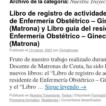
Nuestra Trayec
Archivo de la categoría:
Libro de registro de actividad
de Enfermería Obstétrico – Gi
(Matrona) y Libro guía del res
Enfermería Obstétrico – Gine
(Matrona)
Publicado el
13 marzo, 2021
por
Comatronas
Fruto de nuestro trabajo realizado dura
Docente de Matronas de Ceuta, ha sido 
nuevos libros: el “Libro de registro de a
residente de Enfermería Obstétrico – G
y el “Libro …
Sigue leyendo
→
Publicado en
Nuestra Trayectoria
,
Textos
|
Etiquetado
Formació
en
Programa formativo
,
Residentes
|
Comentarios desactivados
Lib