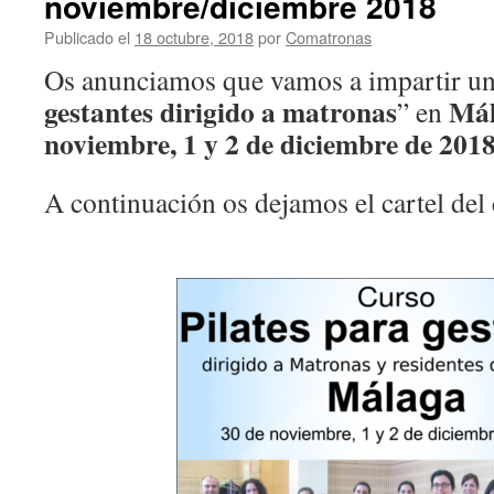
noviembre/diciembre 2018
Pr
Publicado el
18 octubre, 2018
por
Comatronas
Ay
Do
Os anunciamos que vamos a impartir un
ac
gestantes dirigido a matronas
Má
” en
po
la
noviembre, 1 y 2 de diciembre de 201
A
A continuación os dejamos el cartel de