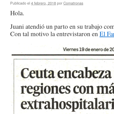
para
Publicado el
4 febrero, 2018
por
Comatronas
matronas
Hola.
en
noviembre/diciembre
2018
Juani atendió un parto en su trabajo co
Con tal motivo la entrevistaron en
El Fa