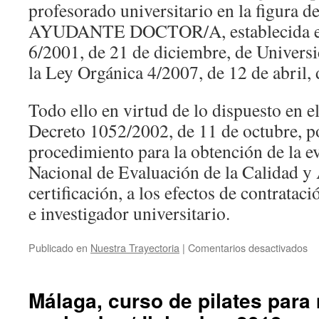
profesorado universitario en la figur
AYUDANTE DOCTOR/A, establecida en
6/2001, de 21 de diciembre, de Univers
la Ley Orgánica 4/2007, de 12 de abril,
Todo ello en virtud de lo dispuesto en el
Decreto 1052/2002, de 11 de octubre, po
procedimiento para la obtención de la e
Nacional de Evaluación de la Calidad y 
certificación, a los efectos de contratac
e investigador universitario.
en
Publicado en
Nuestra Trayectoria
|
Comentarios desactivados
H
ob
la
Málaga, curso de pilates para
ac
c