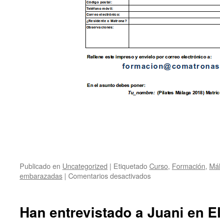
Publicado en
Uncategorized
|
Etiquetado
Curso
,
Formación
,
Má
en
embarazadas
|
Comentarios desactivados
Málaga,
curso
de
Han entrevistado a Juani en E
pilates