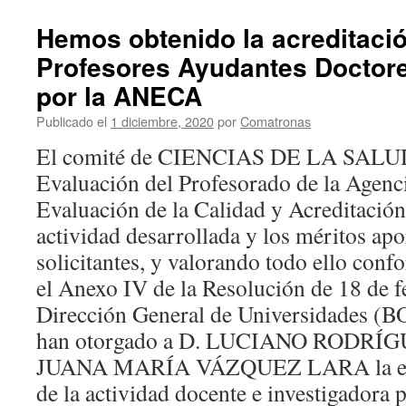
de
reg
Hemos obtenido la acreditaci
de
Profesores Ayudantes Doctore
act
del
por la ANECA
res
de
Publicado el
1 diciembre, 2020
por
Comatronas
Enf
El comité de CIENCIAS DE LA SALUD
Obs
–
Evaluación del Profesorado de la Agenc
Gin
Evaluación de la Calidad y Acreditación,
(Ma
y
actividad desarrollada y los méritos apo
Lib
solicitantes, y valorando todo ello conf
guí
del
el Anexo IV de la Resolución de 18 de f
res
Dirección General de Universidades (B
de
Enf
han otorgado a D. LUCIANO RODRÍG
Obs
JUANA MARÍA VÁZQUEZ LARA la ev
–
de la actividad docente e investigadora p
Gin
(Ma