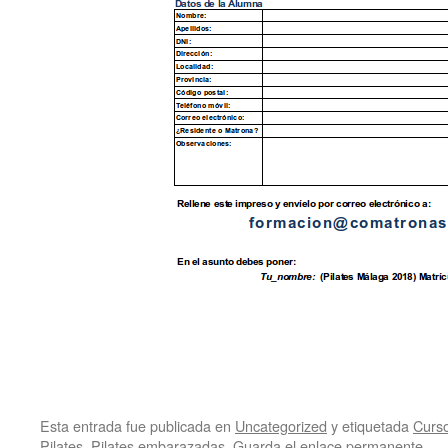
Esta entrada fue publicada en
Uncategorized
y etiquetada
Curs
Pilates
,
Pilates embarazadas
. Guarda el
enlace permanente
.